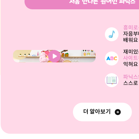
처음 만나는 원어민 파닉스
흥미로
자음부
배워요
재미있
사이트
익혀요
파닉스
스스로
더 알아보기