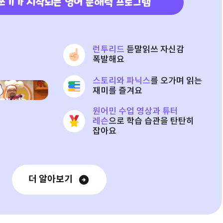
쓰기가 시작되는 영어 문해력 프로그램
런투리드
듣말읽쓰 자신감
폭발해요
스토리와 파닉스
를 오가며 읽는
재미를 즐겨요
원어민 수업 영상과 튜터
레슨
으로 학습 습관을 탄탄히
잡아요
더 알아보기