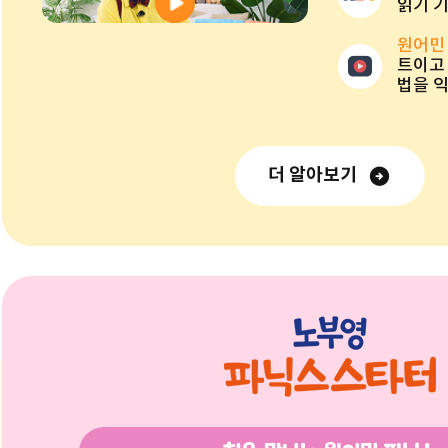
읽기 
원어민
트이고
법을 
더 알아보기