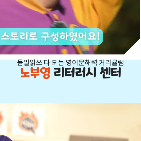
듣말읽쓰 다 되는 영어문해력 커리큘럼
노부영
리터러시 센터